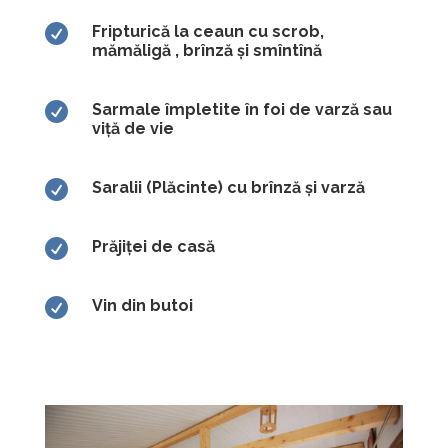

Fripturică la ceaun cu scrob,
mămăligă , brînză și smîntînă

Sarmale împletite în foi de varză sau
viță de vie

Saralii (Plăcinte) cu brînză și varză

Prăjiței de casă

Vin din butoi