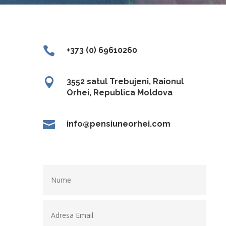

+373 (0) 69610260

3552 satul Trebujeni, Raionul
Orhei, Republica Moldova

info@pensiuneorhei.com