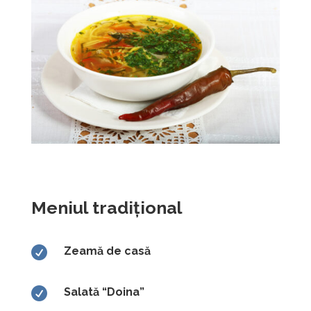
Meniul tradițional

Zeamă de casă

Salată “Doina”